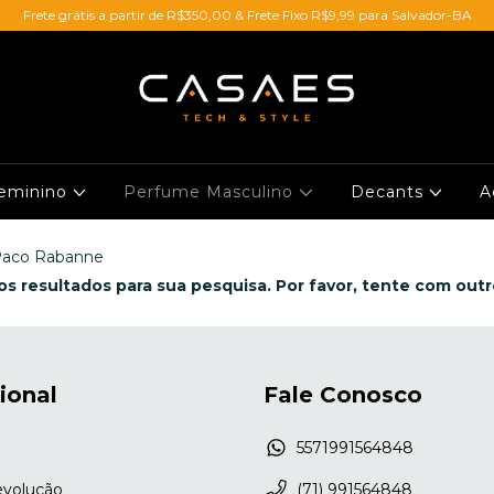
Frete grátis a partir de R$350,00 & Frete Fixo R$9,99 para Salvador-BA
eminino
Perfume Masculino
Decants
A
aco Rabanne
s resultados para sua pesquisa. Por favor, tente com outros
cional
Fale Conosco
5571991564848
evolução
(71) 991564848