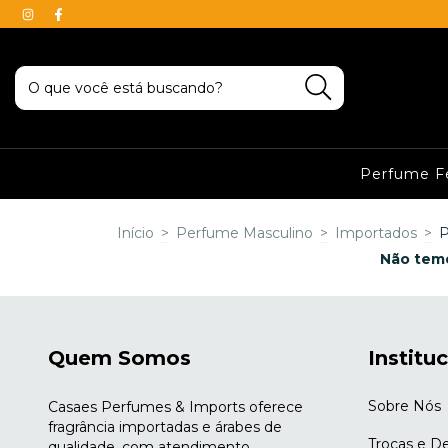
Perfume F
Início
>
Perfume Masculino
>
Importados
>
P
Não temo
Quem Somos
Institu
Sobre Nós
Casaes Perfumes & Imports oferece
fragrância importadas e árabes de
Trocas e D
qualidade, com atendimento