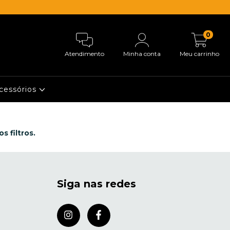
0
Atendimento
Minha conta
Meu carrinho
cessórios
 filtros.
Siga nas redes