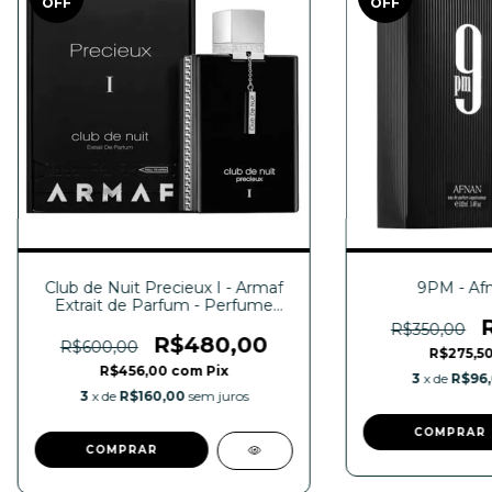
OFF
OFF
Club de Nuit Precieux I - Armaf
9PM - Af
Extrait de Parfum - Perfume
Masculino 55ml
R$350,00
R$480,00
R$600,00
R$275,5
R$456,00
com
Pix
3
x de
R$96
3
x de
R$160,00
sem juros