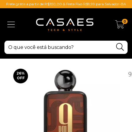
Frete grátis a partir de R$350,00 & Frete Fixo R$9,99 para Salvador-BA
0
26
%
OFF