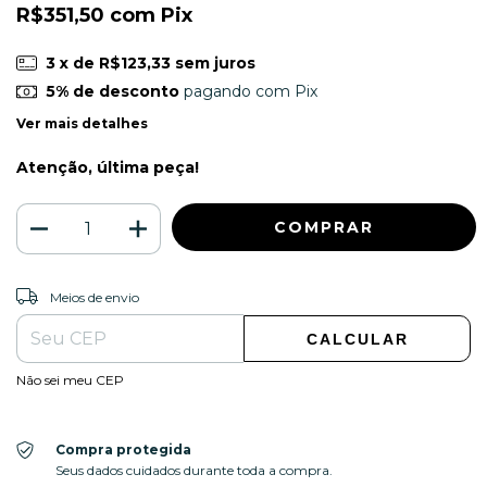
R$351,50
com
Pix
3
x de
R$123,33
sem juros
5% de desconto
pagando com Pix
Ver mais detalhes
Atenção, última peça!
ALTERAR CEP
Entregas para o CEP:
Meios de envio
CALCULAR
Não sei meu CEP
Compra protegida
Seus dados cuidados durante toda a compra.