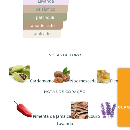
Lavanda
balsâmico
patchouli
amadeirado
atalcado
NOTAS DE TOPO
Cardamomo
Noz-moscada
Elemi
NOTAS DE CORAÇÃO
CUPO
Pimenta da Jamaica
Couro
Lavanda