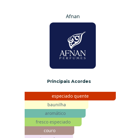
Afnan
Principais Acordes
especiado quente
baunilha
aromático
fresco especiado
couro