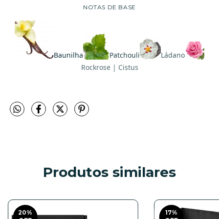
NOTAS DE BASE
Baunilha
Patchouli
Ládano
Rockrose | Cistus
Produtos similares
20
%
17
%