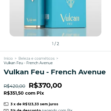
1
/
2
Início
>
Beleza e cosméticos
>
Vulkan Feu - French Avenue
Vulkan Feu - French Avenue
R$370,00
R$420,00
R$351,50
com
Pix
3
x de
R$123,33
sem juros
5% de desconto
pagando com Pix