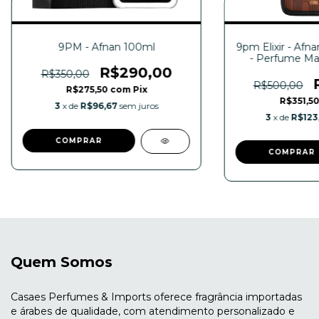
9PM - Afnan 100ml
9pm Elixir - Afn
- Perfume Ma
R$290,00
R$350,00
R$500,00
R$275,50
com
Pix
R$351,5
3
x de
R$96,67
sem juros
3
x de
R$123
Quem Somos
Casaes Perfumes & Imports oferece fragrância importadas
e árabes de qualidade, com atendimento personalizado e