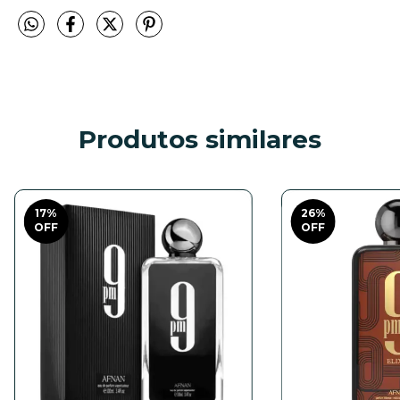
Produtos similares
17
%
26
%
OFF
OFF