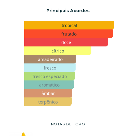
Principais Acordes
tropical
frutado
doce
cítrico
amadeirado
fresco
fresco especiado
aromático
âmbar
terpênico
NOTAS DE TOPO