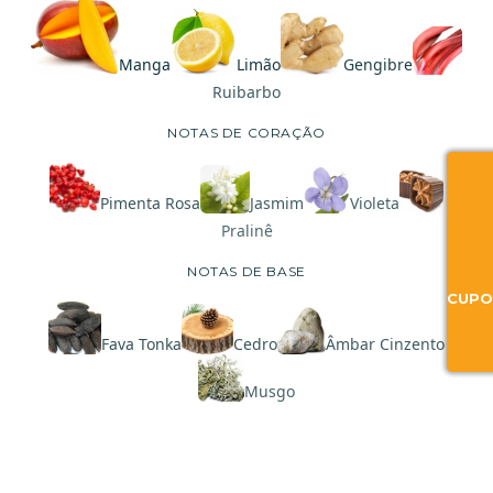
Manga
Limão
Gengibre
Ruibarbo
NOTAS DE CORAÇÃO
Pimenta Rosa
Jasmim
Violeta
Pralinê
NOTAS DE BASE
CUPO
Fava Tonka
Cedro
Âmbar Cinzento
Musgo